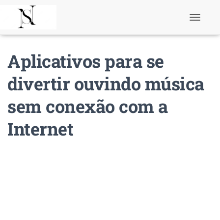
T
o
g
g
Aplicativos para se
l
e
N
divertir ouvindo música
a
v
sem conexão com a
i
g
a
Internet
t
i
o
n