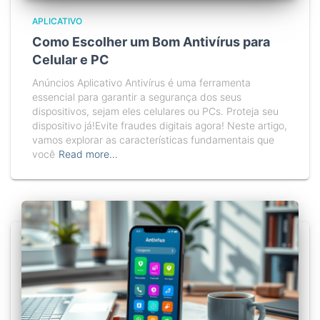
APLICATIVO
Como Escolher um Bom Antivírus para
Celular e PC
Anúncios Aplicativo Antivírus é uma ferramenta
essencial para garantir a segurança dos seus
dispositivos, sejam eles celulares ou PCs. Proteja seu
dispositivo já!Evite fraudes digitais agora! Neste artigo,
vamos explorar as características fundamentais que
você
Read more…