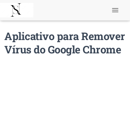
T
o
g
g
Aplicativo para Remover
l
e
N
Vírus do Google Chrome
a
v
i
g
a
t
i
o
n