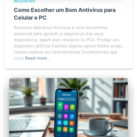
APLICATIVO
Como Escolher um Bom Antivírus para
Celular e PC
Anúncios Aplicativo Antivírus é uma ferramenta
essencial para garantir a segurança dos seus
dispositivos, sejam eles celulares ou PCs. Proteja seu
dispositivo já!Evite fraudes digitais agora! Neste artigo,
vamos explorar as características fundamentais que
você
Read more…