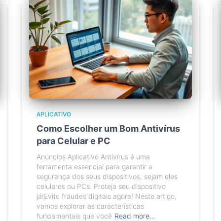
APLICATIVO
Como Escolher um Bom Antivírus
para Celular e PC
Anúncios Aplicativo Antivírus é uma
ferramenta essencial para garantir a
segurança dos seus dispositivos, sejam eles
celulares ou PCs. Proteja seu dispositivo
já!Evite fraudes digitais agora! Neste artigo,
vamos explorar as características
fundamentais que você
Read more…