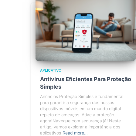
APLICATIVO
Antivírus Eficientes Para Proteção
Simples
Anúncios Proteção Simples é fundamental
para garantir a segurança dos nossos
dispositivos móveis em um mundo digital
repleto de ameaças. Ative a proteção
agora!Navegue com segurança já! Neste
artigo, vamos explorar a importância dos
aplicativos
Read more…