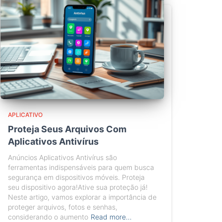
APLICATIVO
Proteja Seus Arquivos Com
Aplicativos Antivírus
Anúncios Aplicativos Antivírus são
ferramentas indispensáveis para quem busca
segurança em dispositivos móveis. Proteja
seu dispositivo agora!Ative sua proteção já!
Neste artigo, vamos explorar a importância de
proteger arquivos, fotos e senhas,
considerando o aumento
Read more…