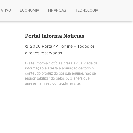
CATIVO
ECONOMIA
FINANÇAS
TECNOLOGIA
Portal Informa Notícias
© 2020 Portal4All.online – Todos os
direitos reservados
O site Informa Notícias preza a qualidade da
informação e atesta a apuração de todo o
conteúdo produzido por sua equipe, não se
responsabilizando pelos publishers que
apresentam seu conteúdo no site.