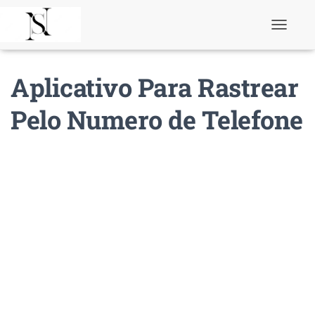
T
o
g
g
Aplicativo Para Rastrear
l
e
N
Pelo Numero de Telefone
a
v
i
g
a
t
i
o
n