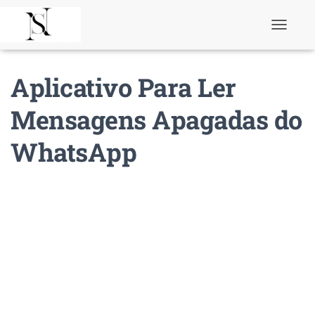
T
o
g
g
Aplicativo Para Ler
l
e
N
Mensagens Apagadas do
a
v
WhatsApp
i
g
a
t
i
o
n