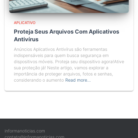
APLICATIVO
Proteja Seus Arquivos Com Aplicativos
Antivírus
Anúncios Aplicativos Antivírus são ferramentas
indispensáveis para quem busca segurança em
dispositivos móveis. Proteja seu dispositivo agora!Ative
sua proteção já! Neste artigo, vamos explorar a
importância de proteger arquivos, fotos e senhas,
considerando o aumento
Read more…
informanoticias.com
contato@informanoticias.com