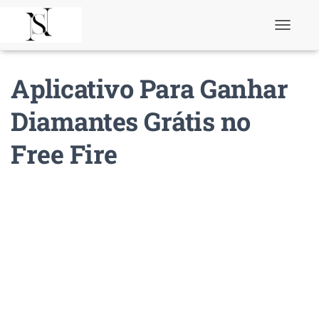
T
o
g
g
Aplicativo Para Ganhar
l
e
N
Diamantes Grátis no
a
v
Free Fire
i
g
a
t
i
o
n