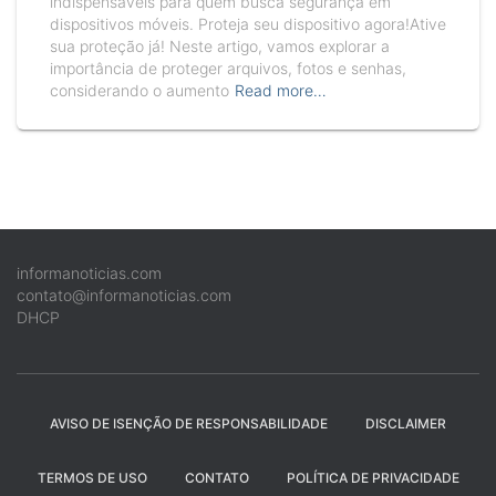
indispensáveis para quem busca segurança em
dispositivos móveis. Proteja seu dispositivo agora!Ative
sua proteção já! Neste artigo, vamos explorar a
importância de proteger arquivos, fotos e senhas,
considerando o aumento
Read more…
informanoticias.com
contato@informanoticias.com
DHCP
AVISO DE ISENÇÃO DE RESPONSABILIDADE
DISCLAIMER
TERMOS DE USO
CONTATO
POLÍTICA DE PRIVACIDADE