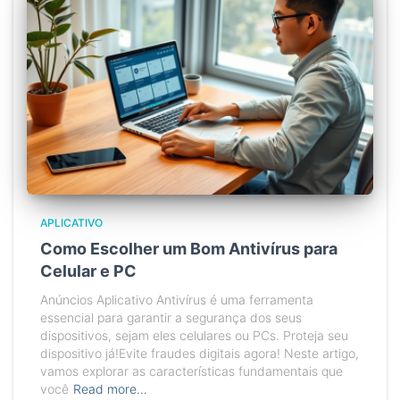
APLICATIVO
Como Escolher um Bom Antivírus para
Celular e PC
Anúncios Aplicativo Antivírus é uma ferramenta
essencial para garantir a segurança dos seus
dispositivos, sejam eles celulares ou PCs. Proteja seu
dispositivo já!Evite fraudes digitais agora! Neste artigo,
vamos explorar as características fundamentais que
você
Read more…