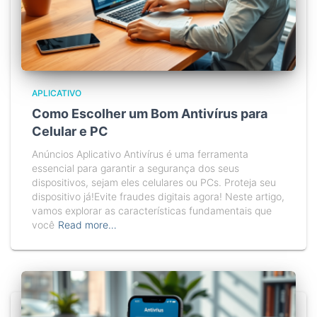
APLICATIVO
Como Escolher um Bom Antivírus para
Celular e PC
Anúncios Aplicativo Antivírus é uma ferramenta
essencial para garantir a segurança dos seus
dispositivos, sejam eles celulares ou PCs. Proteja seu
dispositivo já!Evite fraudes digitais agora! Neste artigo,
vamos explorar as características fundamentais que
você
Read more…