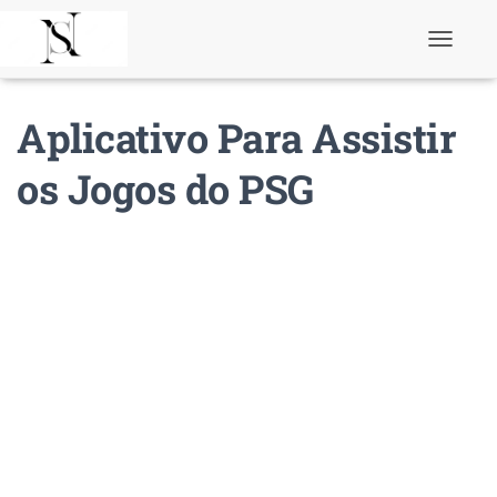
T
o
g
g
Aplicativo Para Assistir
l
e
N
os Jogos do PSG
a
v
i
g
a
t
i
o
n