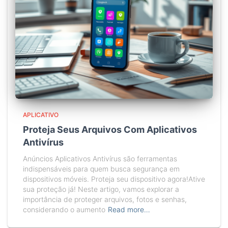
APLICATIVO
Proteja Seus Arquivos Com Aplicativos
Antivírus
Anúncios Aplicativos Antivírus são ferramentas
indispensáveis para quem busca segurança em
dispositivos móveis. Proteja seu dispositivo agora!Ative
sua proteção já! Neste artigo, vamos explorar a
importância de proteger arquivos, fotos e senhas,
considerando o aumento
Read more…