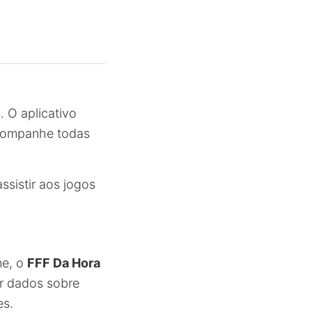
. O aplicativo
acompanhe todas
ssistir aos jogos
me, o
FFF Da Hora
ar dados sobre
es.