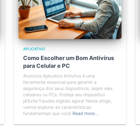
APLICATIVO
Como Escolher um Bom Antivírus
para Celular e PC
Anúncios Aplicativo Antivírus é uma
ferramenta essencial para garantir a
segurança dos seus dispositivos, sejam eles
celulares ou PCs. Proteja seu dispositivo
já!Evite fraudes digitais agora! Neste artigo,
vamos explorar as características
fundamentais que você
Read more…