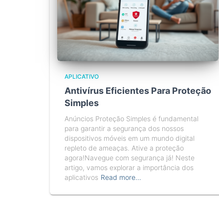
APLICATIVO
Antivírus Eficientes Para Proteção
Simples
Anúncios Proteção Simples é fundamental
para garantir a segurança dos nossos
dispositivos móveis em um mundo digital
repleto de ameaças. Ative a proteção
agora!Navegue com segurança já! Neste
artigo, vamos explorar a importância dos
aplicativos
Read more…