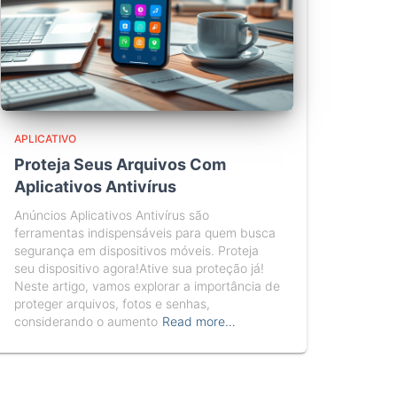
APLICATIVO
Proteja Seus Arquivos Com
Aplicativos Antivírus
Anúncios Aplicativos Antivírus são
ferramentas indispensáveis para quem busca
segurança em dispositivos móveis. Proteja
seu dispositivo agora!Ative sua proteção já!
Neste artigo, vamos explorar a importância de
proteger arquivos, fotos e senhas,
considerando o aumento
Read more…