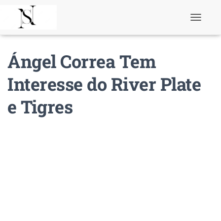
T
o
g
g
Ángel Correa Tem
l
e
N
Interesse do River Plate
a
v
e Tigres
i
g
a
t
i
o
n