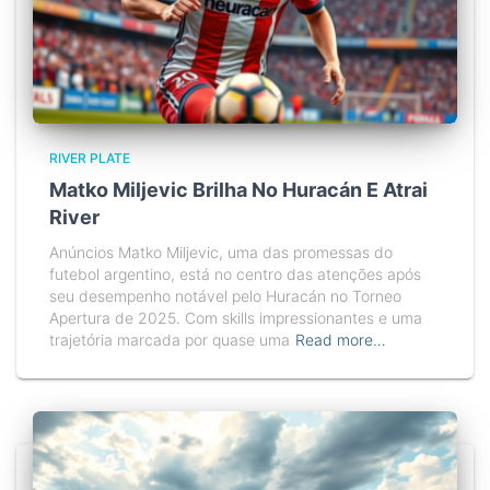
RIVER PLATE
Matko Miljevic Brilha No Huracán E Atrai
River
Anúncios Matko Miljevic, uma das promessas do
futebol argentino, está no centro das atenções após
seu desempenho notável pelo Huracán no Torneo
Apertura de 2025. Com skills impressionantes e uma
trajetória marcada por quase uma
Read more…