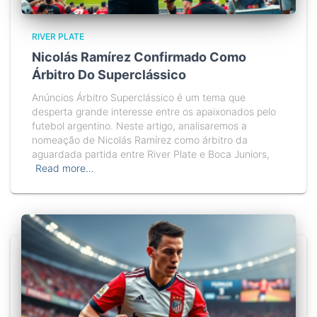
RIVER PLATE
Nicolás Ramírez Confirmado Como
Árbitro Do Superclássico
Anúncios Árbitro Superclássico é um tema que
desperta grande interesse entre os apaixonados pelo
futebol argentino. Neste artigo, analisaremos a
nomeação de Nicolás Ramírez como árbitro da
aguardada partida entre River Plate e Boca Juniors,
Read more…